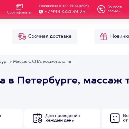
Ежедневно 10.00-19.00 (MSK)
Заказать
звонок
+7 999 444 39 25
Сертификаты
Срочная доставка
Новинк
бург
>
Массаж, СПА, косметология
жа в Петербурге, масса
в
Дни проведения
Во
каждый день
от