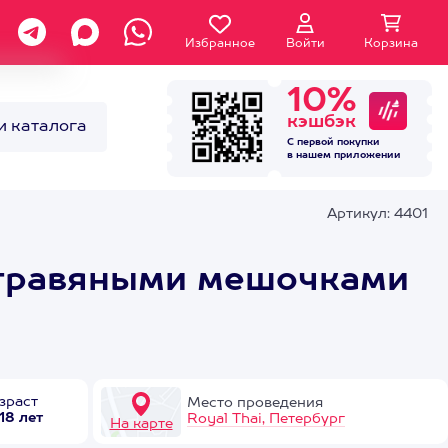
Избранное
Войти
Корзина
10%
кэшбэк
и каталога
С первой покупки
в нашем
приложении
Артикул: 4401
ж травяными мешочками
зраст
Место проведения
 18 лет
Royal Thai, Петербург
На карте