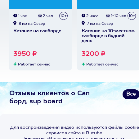
1 час
2 чел
10+
2 часа
1-10 чел
10+
8 км на Север
7 км на Север
Катание на сапборде
Катание на 10-местном
сапборде в будний
день
3950 ₽
3200 ₽
Работает сейчас
Работает сейчас
Отзывы клиентов о Сап
Все
борд, sup board
Для воспроизведения видео используются файлы cookie
сервисов сайта и Rutube.
Нажимая «Включить», вы соглашаетесь с их