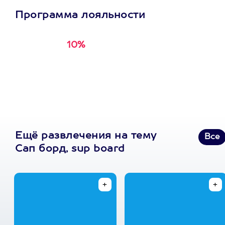
Программа лояльности
10%
Получи
кэшбэк за
первую покупку в
приложении
Ещё развлечения на тему
Все
Сап борд, sup board