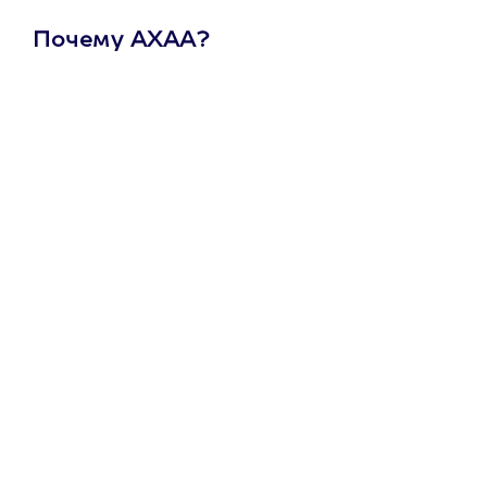
Почему АХАА?
Один
сертификат
на любое
развлечение