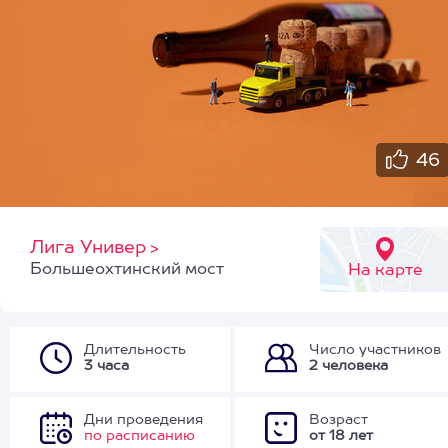
46
Лига Универ
>
Большеохтинский мост
На карте
Длительность
Число участников
3 часа
2 человека
Дни проведения
Возраст
по расписанию
от 18 лет