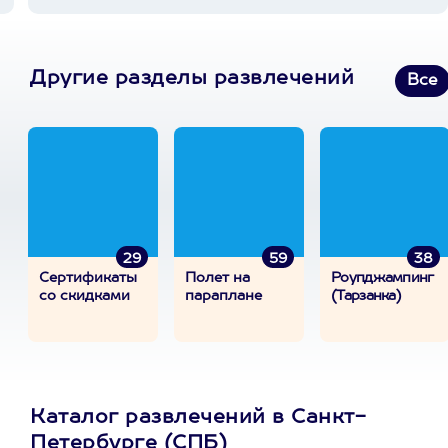
Другие разделы развлечений
Все
29
59
38
Сертификаты
Полет на
Роупджампинг
со скидками
параплане
(Тарзанка)
Каталог развлечений в Санкт-
Петербурге (СПБ)