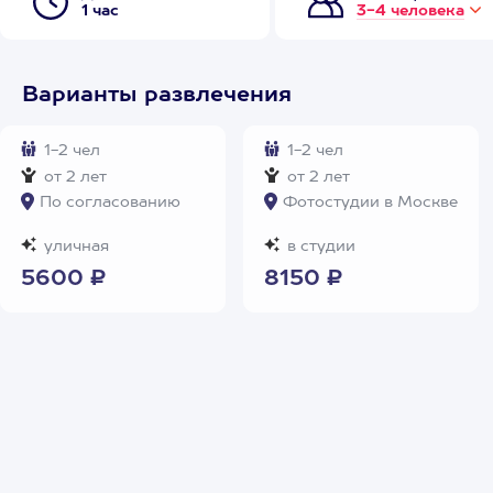
1 час
3-4 человека
Варианты развлечения
1-2 чел
1-2 чел
от 2 лет
от 2 лет
По согласованию
Фотостудии в Москве
уличная
в студии
5600 ₽
8150 ₽