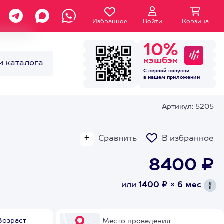
Избранное
Войти
Корзина
10%
кэшбэк
и каталога
С первой покупки
в нашем
приложении
Артикул: 5205
Сравнить
В избранное
8400 ₽
или
1400 ₽ × 6 мес
Возраст
Место проведения