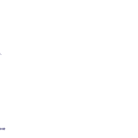
.
 не