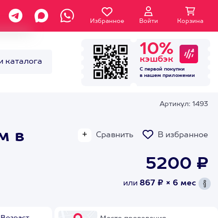
Избранное
Войти
Корзина
10%
кэшбэк
и каталога
С первой покупки
в нашем
приложении
Артикул: 1493
м в
Сравнить
В избранное
5200 ₽
или
867 ₽ × 6 мес