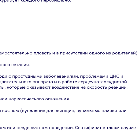
 курирует каждого персонально.
самостоятельно плавать и в присутствии одного из родителей)
ного катания.
юди с простудными заболеваниями, проблемами ЦНС и
вигательного аппарата и в работе сердечно-сосудистой
, которые оказывают воздействие на скорость реакции.
или наркотического опьянения.
й костюм (купальник для женщин, купальные плавки или
ном или неадекватном поведении. Сертификат в таком случае