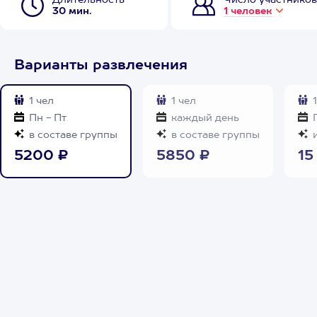
Длительность
Число участников
30 мин.
1 человек
Варианты развлечения
1 чел
1 чел
1
Пн - Пт
каждый день
П
в составе группы
в составе группы
и
5200 ₽
5850 ₽
15