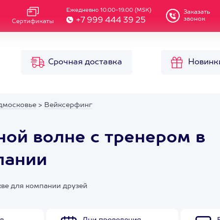
Ежедневно 10.00-19.00 (MSK)
Заказать
звонок
+7 999 444 39 25
Сертификаты
Срочная доставка
Новинк
дмосковье
>
Вейксерфинг
ной волне с тренером в
пании
кве для компании друзей