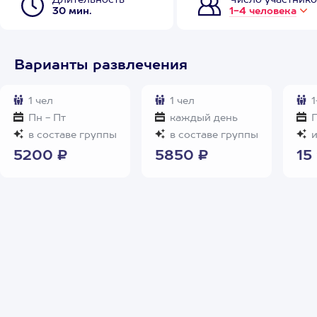
Длительность
Число участнико
30 мин.
1-4 человека
Варианты развлечения
1 чел
1 чел
1
Пн - Пт
каждый день
П
в составе группы
в составе группы
и
5200 ₽
5850 ₽
15