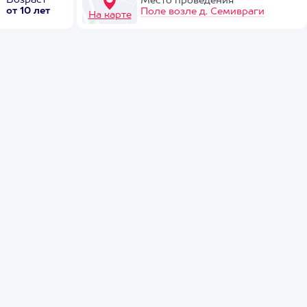
Возраст
Место проведения
от 10 лет
Поле возле д. Семивраги
На карте