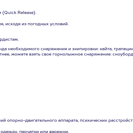
(Quick Release).
я, исходя из погодных условий.
рдистам.
нда необходимого снаряжения и экипировки: кайта, трапеции
ртнее, можете взять свое горнолыжное снаряжение: сноубор
ий опорно-двигательного аппарата, психических расстройст
одежду, перчатки или варежки.