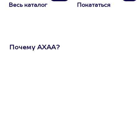
Весь каталог
Покататься
Почему АХАА?
Один
сертификат
на любое
развлечение