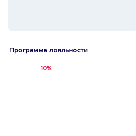
Программа лояльности
10%
Получи
кэшбэк за
первую покупку в
приложении