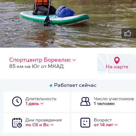
Спортцентр Бореалис
85 км на Юг от МКАД
На карте
Работает сейчас
Длительность
Число участников
1 день
1 человек
Дни проведения
Возраст
по Сб и Вс
от 14 лет