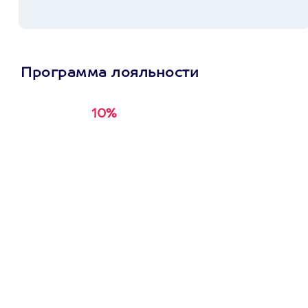
Программа лояльности
10%
Получи
кэшбэк за
первую покупку в
приложении