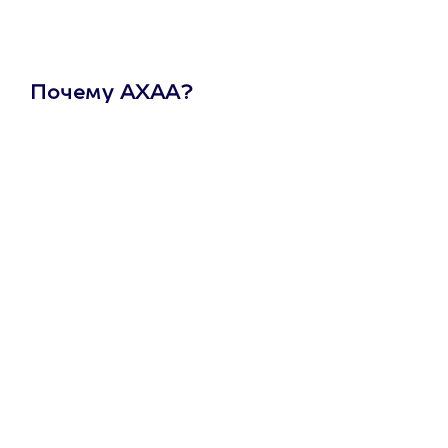
Почему АХАА?
Один
сертификат
на любое
развлечение