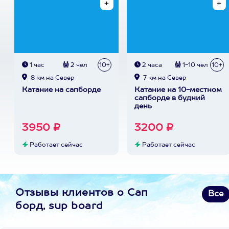
1 час
2 чел
10+
2 часа
1-10 чел
10+
8 км на Север
7 км на Север
Катание на сапборде
Катание на 10-местном
сапборде в будний
день
3950 ₽
3200 ₽
Работает сейчас
Работает сейчас
Отзывы клиентов о Сап
Все
борд, sup board