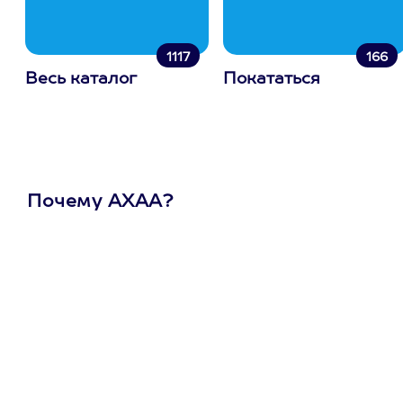
1117
166
Весь каталог
Покататься
Почему АХАА?
Один
сертификат
на любое
развлечение