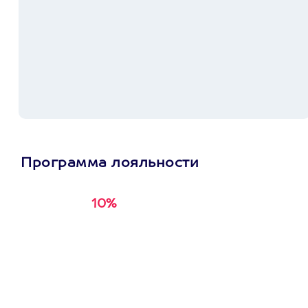
Программа лояльности
10%
Получи
кэшбэк за
первую покупку в
приложении