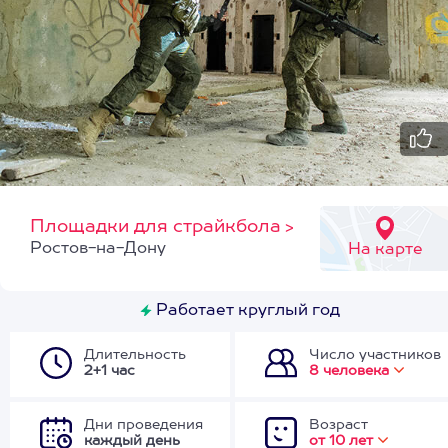
Площадки для страйкбола
>
Ростов-на-Дону
На карте
Работает круглый год
Длительность
Число участников
2+1 час
8 человека
Дни проведения
Возраст
каждый день
от 10 лет