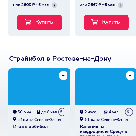
или
2609 ₽ × 6 мес
или
2667 ₽ × 6 мес
Страйкбол в Ростове-на-Дону
30 мин.
до 8 чел
6+
2 часа
4 чел
6+
51 км на Северо-Запад
51 км на Северо-Запад
Игра в орбибол
Катание на
квадроцикле Средняя