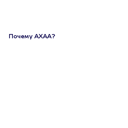
Почему АХАА?
Один
сертификат
на любое
развлечение