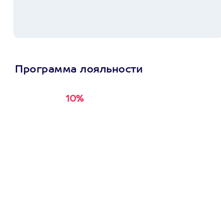
Программа лояльности
10%
Получи
кэшбэк за
первую покупку в
приложении