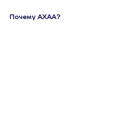
Почему АХАА?
Один
сертификат
на любое
развлечение