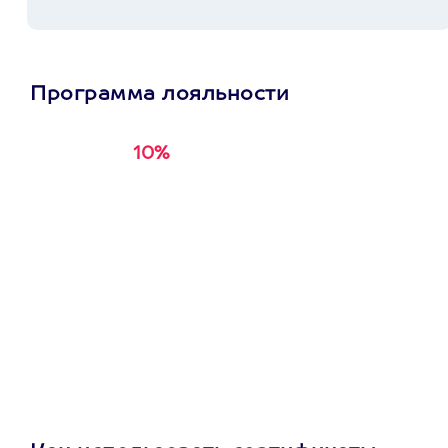
Программа лояльности
10%
Получи
кэшбэк за
первую покупку в
приложении