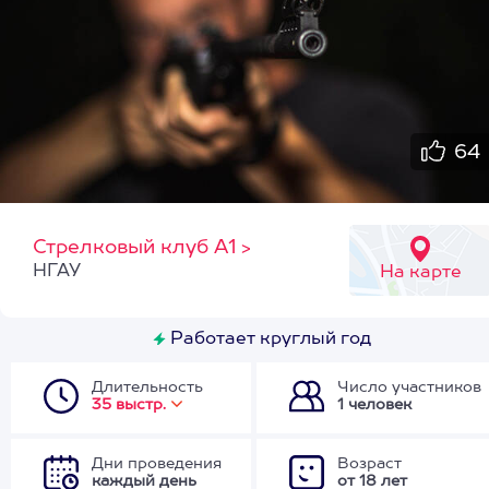
64
Стрелковый клуб А1
>
НГАУ
На карте
Работает круглый год
Длительность
Число участников
35 выстр.
1 человек
Дни проведения
Возраст
каждый день
от 18 лет