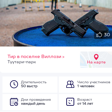
30
Тир в поселке Виллози
>
Туутари-парк
На карте
Длительность
Число участников
50 выстр
1 человек
Дни проведения
Возраст
каждый день
от 14 лет