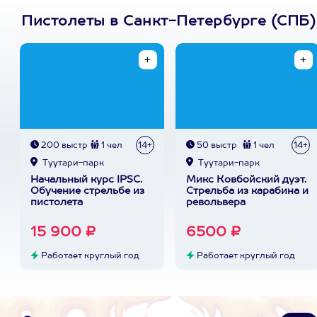
Пистолеты в Санкт-Петербурге (СПБ)
200 выстр
1 чел
14+
50 выстр
1 чел
14+
Туутари-парк
Туутари-парк
Начальный курс IPSC.
Микс Ковбойский дуэт.
Обучение стрельбе из
Стрельба из карабина и
пистолета
револьвера
15 900 ₽
6500 ₽
Работает круглый год
Работает круглый год