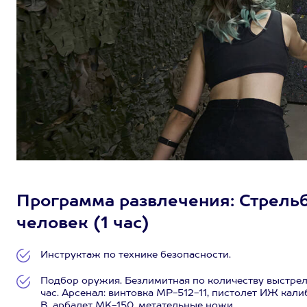
Программа развлечения: Стрельба
человек (1 час)
Инструктаж по технике безопасности.
Подбор оружия. Безлимитная по количеству выстрел
час. Арсенал: винтовка МР-512-11, пистолет ИЖ ка
B, арбалет MK-150, метательные ножи.