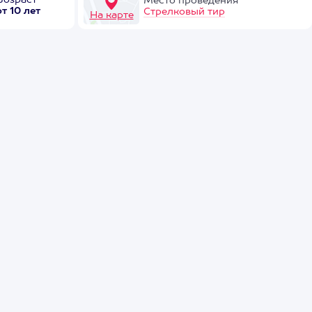
Возраст
Место проведения
от 10 лет
Стрелковый тир
На карте