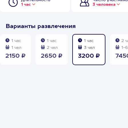
Длительность
Число участнико
1 час
3 человека
Варианты развлечения
1 час
1 час
1 час
2 ч
1 чел
2 чел
3 чел
1-6
2150 ₽
2650 ₽
3200 ₽
745