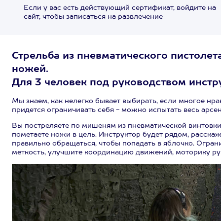
Если у вас есть действующий сертификат, войдите на
сайт, чтобы записаться на развлечение
Стрельба из пневматического пистолета
ножей.
Для 3 человек под руководством инстру
Мы знаем, как нелегко бывает выбирать, если многое нра
придется ограничивать себя - можно испытать весь арсен
Вы постреляете по мишеням из пневматической винтовки и
пометаете ножи в цель. Инструктор будет рядом, расскаж
правильно обращаться, чтобы попадать в яблочко. Огран
меткость, улучшите координацию движений, моторику рук