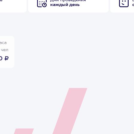
в
Дни проведения
каждый день
аса
 чел
0 ₽