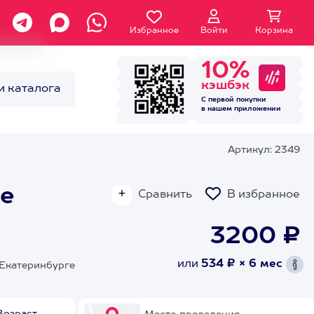
Избранное
Войти
Корзина
10%
кэшбэк
и каталога
С первой покупки
в нашем
приложении
Артикул: 2349
ие
Сравнить
В избранное
3200 ₽
или
534 ₽ × 6 мес
 Екатеринбурге