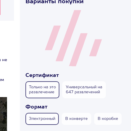
Варианты покупки
м не
Сертификат
им
Только на это
Универсальный на
развлечение
647 развлечений
Формат
Электронный
В конверте
В коробке