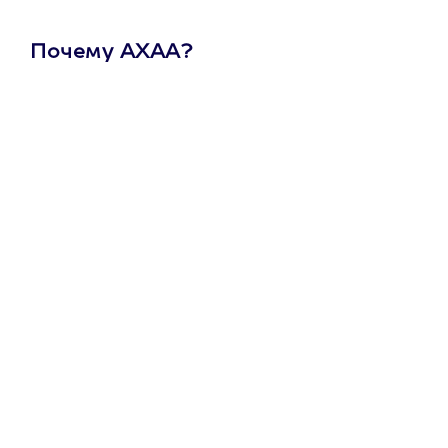
Почему АХАА?
Один
сертификат
на любое
развлечение