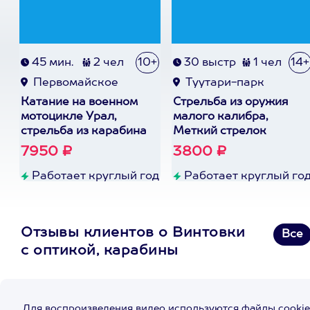
45 мин.
2 чел
10+
30 выстр
1 чел
14+
Первомайское
Туутари-парк
Катание на военном
Стрельба из оружия
мотоцикле Урал,
малого калибра,
стрельба из карабина
Меткий стрелок
7950 ₽
3800 ₽
Работает круглый год
Работает круглый го
Отзывы клиентов о Винтовки
Все
с оптикой, карабины
Для воспроизведения видео используются файлы cookie