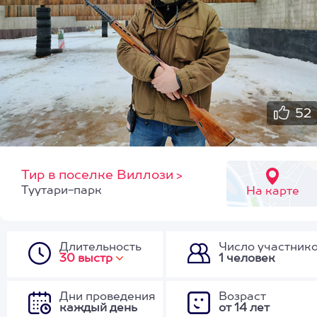
52
Тир в поселке Виллози
>
Туутари-парк
На карте
Длительность
Число участник
30 выстр
1 человек
Дни проведения
Возраст
каждый день
от 14 лет