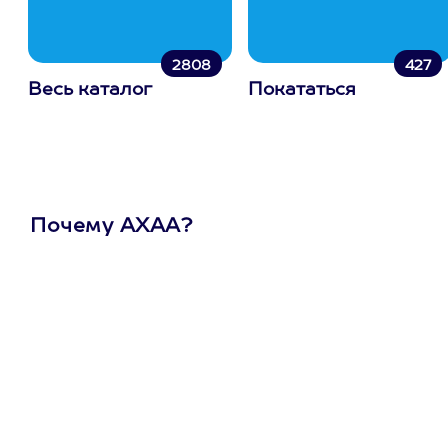
2808
427
Весь каталог
Покататься
Почему АХАА?
Один
сертификат
на любое
развлечение