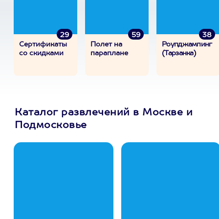
29
59
38
Сертификаты
Полет на
Роупджампинг
со скидками
параплане
(Тарзанка)
Каталог развлечений в Москве и
Подмосковье