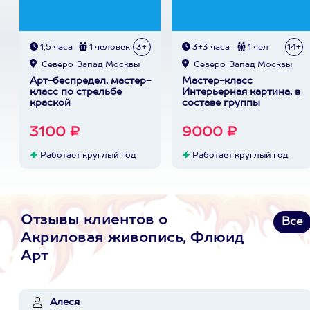
1,5 часа
1 человек
3+
3+3 часа
1 чел
14+
Северо-Запад Москвы
Северо-Запад Москвы
Арт-беспредел, мастер-
Мастер-класс
класс по стрельбе
Интерьерная картина, в
краской
составе группы
3100 ₽
9000 ₽
Работает круглый год
Работает круглый год
Отзывы клиентов о
Все
Акриловая живопись, Флюид
Арт
Алеся