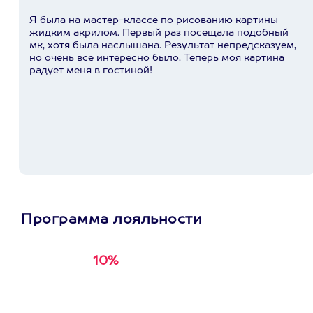
Я была на мастер-классе по рисованию картины
жидким акрилом. Первый раз посещала подобный
мк, хотя была наслышана. Результат непредсказуем,
но очень все интересно было. Теперь моя картина
радует меня в гостиной!
Программа лояльности
10%
Получи
кэшбэк за
первую покупку в
приложении