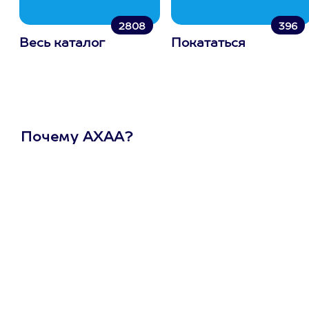
2808
396
Весь каталог
Покататься
Почему АХАА?
Один
сертификат
на любое
развлечение