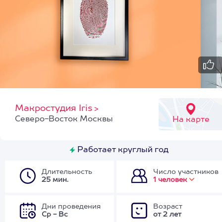
Макростудия Iris
>
Северо-Восток Москвы
На карте
Работает круглый год
Длительность
Число участников
25 мин.
1 человек
Дни проведения
Возраст
Ср - Вс
от 2 лет