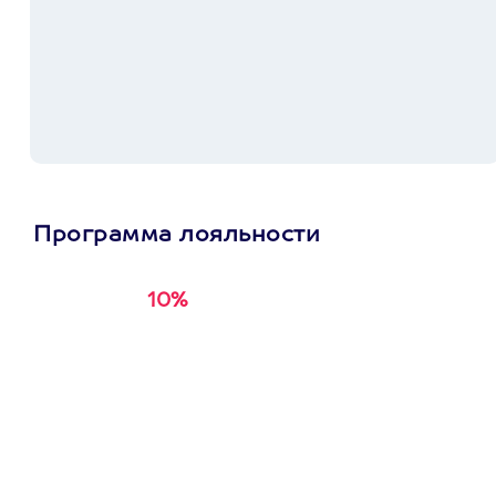
Программа лояльности
10%
Получи
кэшбэк за
первую покупку в
приложении