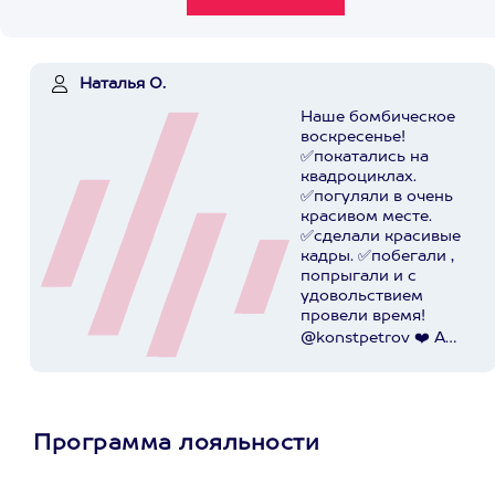
Наталья О.
Наше бомбическое
воскресенье!
✅покатались на
квадроциклах.
✅погуляли в очень
красивом месте.
✅сделали красивые
кадры. ✅побегали ,
попрыгали и с
удовольствием
провели время!
@konstpetrov ❤️ А
катались мы от
@axaa.ru
Пост в
instagram.com
Программа лояльности