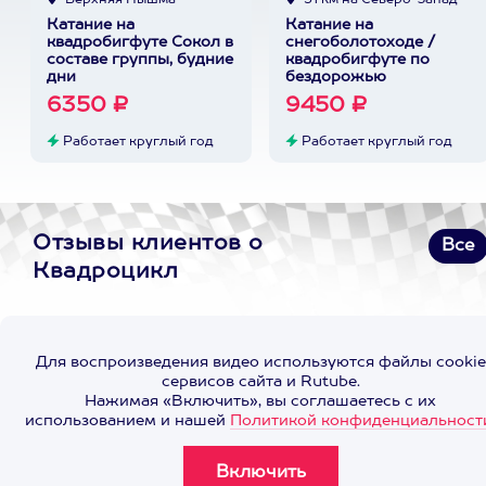
Верхняя Пышма
51 км на Северо-Запад
Катание на
Катание на
квадробигфуте Сокол в
снегоболотоходе /
составе группы, будние
квадробигфуте по
дни
бездорожью
6350 ₽
9450 ₽
Работает круглый год
Работает круглый год
Отзывы клиентов о
Все
Квадроцикл
Для воспроизведения видео используются файлы cookie
сервисов сайта и Rutube.
Нажимая «Включить», вы соглашаетесь с их
использованием и нашей
Политикой конфиденциальност