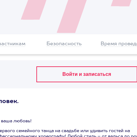
частникам
Безопасность
Время провед
ловек.
– ваша любовь!
ервого семейного танца на свадьбе или удивить гостей на
ессиональному хореографу! Любой стиль – от вальса до ро