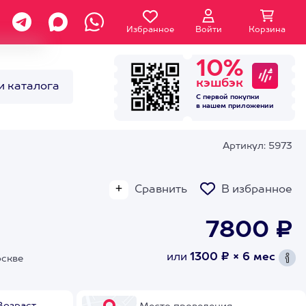
Избранное
Войти
Корзина
10%
кэшбэк
и каталога
С первой покупки
в нашем
приложении
Артикул: 5973
Сравнить
В избранное
7800 ₽
или
1300 ₽ × 6 мес
оскве