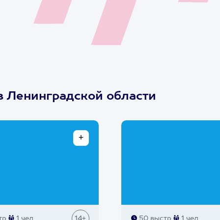
в Ленинградской области
тр
1 чел
14+
50 выстр
1 чел