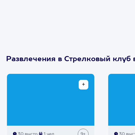
Развлечения в Стрелковый клуб 
30 выстр
1 чел
9+
30 выс