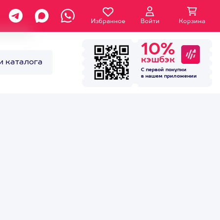
Избранное
Войти
Корзина
10%
кэшбэк
и каталога
С первой покупки
в нашем
приложении