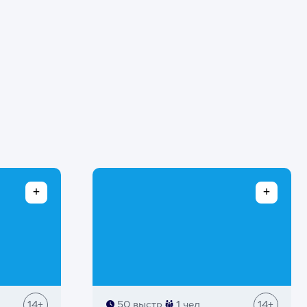
14+
50 выстр
1 чел
14+