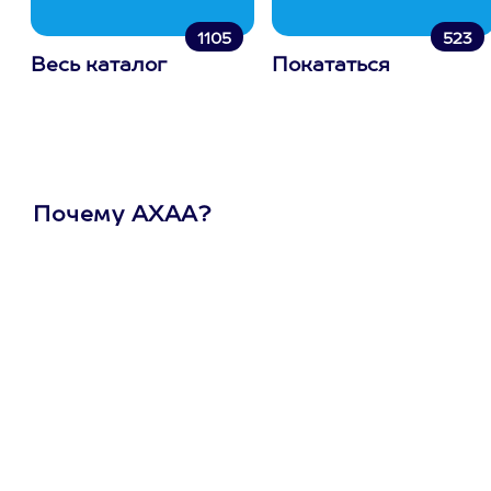
1105
523
Весь каталог
Покататься
Почему АХАА?
Один
сертификат
на любое
развлечение