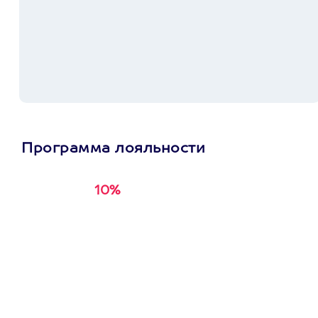
Программа лояльности
10%
Получи
кэшбэк за
первую покупку в
приложении