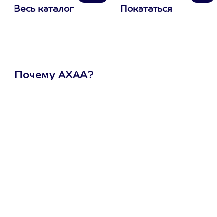
Весь каталог
Покататься
Почему АХАА?
Один
сертификат
на любое
развлечение