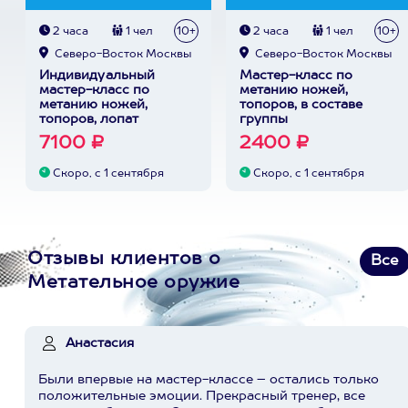
2 часа
1 чел
10+
2 часа
1 чел
10+
Северо-Восток Москвы
Северо-Восток Москвы
Индивидуальный
Мастер-класс по
мастер-класс по
метанию ножей,
метанию ножей,
топоров, в составе
топоров, лопат
группы
7100 ₽
2400 ₽
Скоро, с 1 сентября
Скоро, с 1 сентября
Отзывы клиентов о
Все
Метательное оружие
Анастасия
Были впервые на мастер-классе – остались только
положительные эмоции. Прекрасный тренер, все