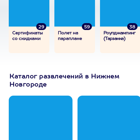
29
59
38
Сертификаты
Полет на
Роупджампинг
со скидками
параплане
(Тарзанка)
Каталог развлечений в Нижнем
Новгороде