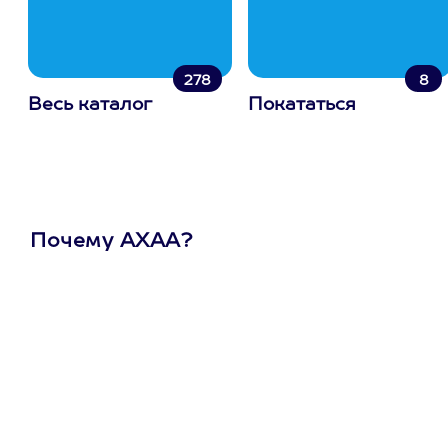
278
8
Весь каталог
Покататься
Почему АХАА?
Один
сертификат
на любое
развлечение