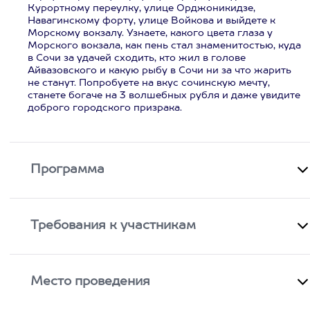
Курортному переулку, улице Орджоникидзе,
Навагинскому форту, улице Войкова и выйдете к
Морскому вокзалу. Узнаете, какого цвета глаза у
Морского вокзала, как пень стал знаменитостью, куда
в Сочи за удачей сходить, кто жил в голове
Айвазовского и какую рыбу в Сочи ни за что жарить
не станут. Попробуете на вкус сочинскую мечту,
станете богаче на 3 волшебных рубля и даже увидите
доброго городского призрака.
Программа
Требования к участникам
Место проведения