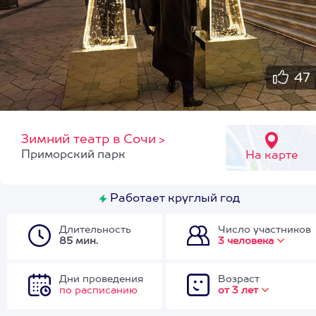
47
Зимний театр в Сочи
>
Приморский парк
На карте
Работает круглый год
Длительность
Число участников
85 мин.
3 человека
Дни проведения
Возраст
по расписанию
от 3 лет