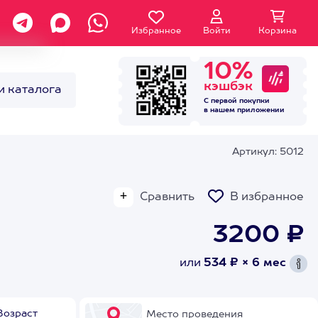
Избранное
Войти
Корзина
10%
кэшбэк
и каталога
С первой покупки
в нашем
приложении
Артикул: 5012
Сравнить
В избранное
3200 ₽
или
534 ₽ × 6 мес
Возраст
Место проведения