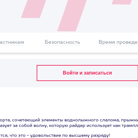
частникам
Безопасность
Время проведе
спорта, сочетающий элементы воднолыжного слалома, прыжк
азует за собой волну, которую райдер использует как трампл
ится, что это - удовольствие по высшему разряду!