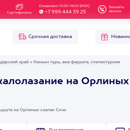
Ежедневно 10.00-19.00 (MSK)
Заказать
звонок
+7 999 444 39 25
Сертификаты
Срочная доставка
Новинк
одарский край
>
Каньон туры, виа феррата, спелеотуризм
скалолазание на Орлиных
ршрута на Орлиных скалах Сочи