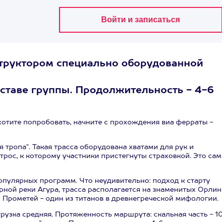
структором специально оборудованной
оставе группы. Продолжительность - 4-6
хотите попробовать, начните с прохождения виа ферраты -
ая тропа". Такая трасса оборудована хватами для рук и
трос, к которому участники пристегнуты страховкой. Это са
опулярных программ. Что неудивительно: подход к старту
рной реки Агура, трасса располагается на знаменитых Орли
й Прометей - один из титанов в древнегреческой мифологии.
грузка средняя. Протяженность маршрута: скальная часть - 1