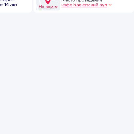
Возраст
Место проведения
от 14 лет
кафе Кавказский аул
На карте