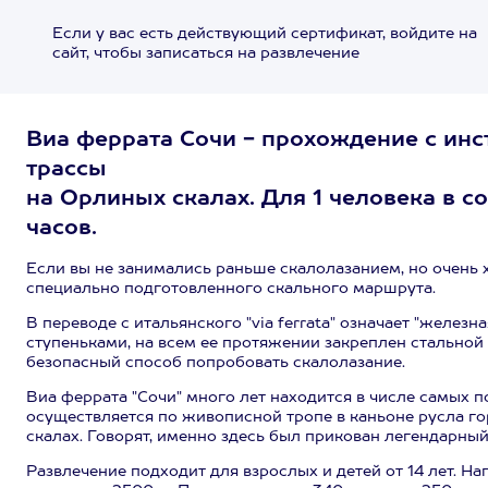
Если у вас есть действующий сертификат, войдите на
сайт, чтобы записаться на развлечение
Виа феррата Сочи - прохождение с ин
трассы
на Орлиных скалах. Для 1 человека в с
часов.
Если вы не занимались раньше скалолазанием, но очень 
специально подготовленного скального маршрута.
В переводе с итальянского "via ferrata" означает "железн
ступеньками, на всем ее протяжении закреплен стальной 
безопасный способ попробовать скалолазание.
Виа феррата "Сочи" много лет находится в числе самых п
осуществляется по живописной тропе в каньоне русла го
скалах. Говорят, именно здесь был прикован легендарны
Развлечение подходит для взрослых и детей от 14 лет. На