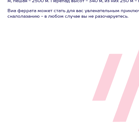
м, пешая - 2500 м. Перепад высот - 340 м, из них 250 м -
Виа феррата может стать для вас увлекательным прикл
скалолазанию - в любом случае вы не разочаруетесь.