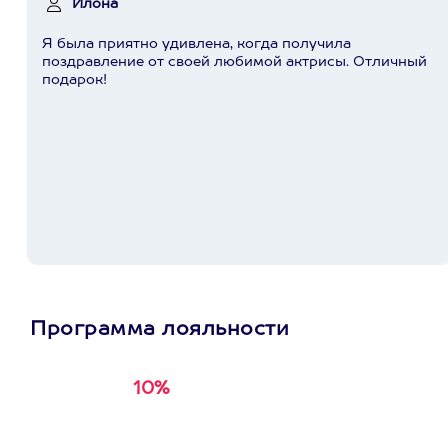
Илона
Я была приятно удивлена, когда получила
поздравление от своей любимой актрисы. Отличный
подарок!
Программа лояльности
10%
Получи
кэшбэк за
первую покупку в
приложении