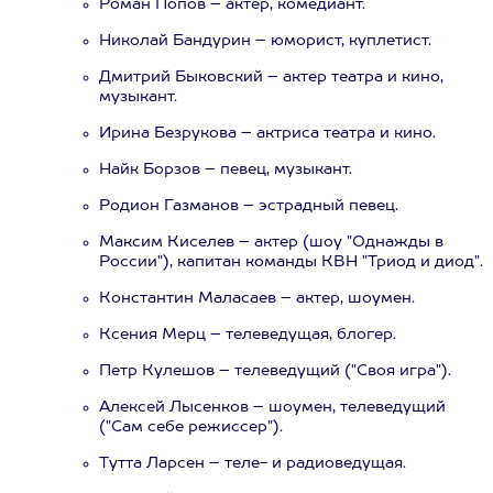
Роман Попов – актер, комедиант.
Николай Бандурин – юморист, куплетист.
Дмитрий Быковский – актер театра и кино,
музыкант.
Ирина Безрукова – актриса театра и кино.
Найк Борзов – певец, музыкант.
Родион Газманов – эстрадный певец.
Максим Киселев – актер (шоу "Однажды в
России"), капитан команды КВН "Триод и диод".
Константин Маласаев – актер, шоумен.
Ксения Мерц – телеведущая, блогер.
Петр Кулешов – телеведущий ("Своя игра").
Алексей Лысенков – шоумен, телеведущий
("Сам себе режиссер").
Тутта Ларсен – теле- и радиоведущая.