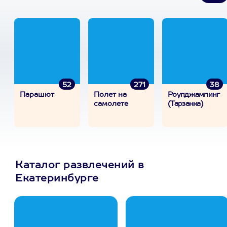
52
271
38
Парашют
Полет на
Роупджампинг
самолете
(Тарзанка)
Каталог развлечений в
Екатеринбурге