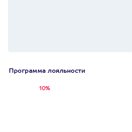
Программа лояльности
10%
Получи
кэшбэк за
первую покупку в
приложении