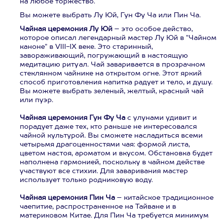
на любое торжество.
Вы можете выбрать Лу Юй, Гун Фу Ча или Пин Ча.
Чайная церемония Лу Юй
– это особое действо,
которое описал легендарный мастер Лу Юй в "Чайном
каноне" в VIII-IX веке. Это старинный,
завораживающий, погружающий в настоящую
медитацию ритуал. Чай заваривается в прозрачном
стеклянном чайнике на открытом огне. Этот яркий
способ приготовления напитка радует и тело, и душу.
Вы можете выбрать зеленый, желтый, красный чай
или пуэр.
Чайная церемония Гун Фу Ча
с улунами удивит и
порадует даже тех, кто раньше не интересовался
чайной культурой. Вы сможете насладиться всеми
четырьмя драгоценностями чая: формой листа,
цветом настоя, ароматом и вкусом. Обстановка будет
наполнена гармонией, поскольку в чайном действе
участвуют все стихии. Для заваривания мастер
использует только родниковую воду.
Чайная церемония Пин Ча
– китайское традиционное
чаепитие, распространенное на Тайване и в
материковом Китае. Для Пин Ча требуется минимум