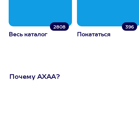
2808
396
Весь каталог
Покататься
Почему АХАА?
Один
сертификат
на любое
развлечение