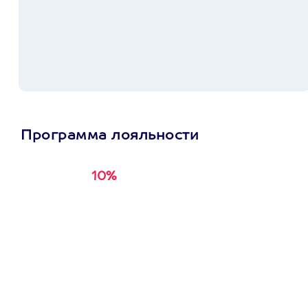
Программа лояльности
10%
Получи
кэшбэк за
первую покупку в
приложении