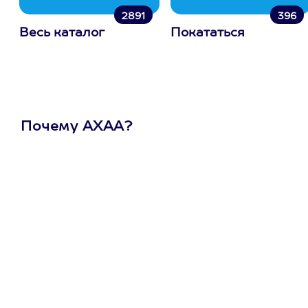
2891
396
Весь каталог
Покататься
Почему АХАА?
Один
сертификат
на любое
развлечение