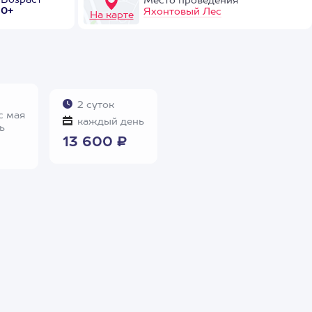
Возраст
Место проведения
0+
Яхонтовый Лес
На карте
2 суток
с мая
каждый день
ь
13 600 ₽