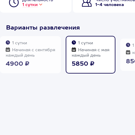
Длительность
Число участников
1 сутки
1-4 человека
Варианты развлечения
1 сутки
1 сутки
1
Начиная с сентября
Начиная с мая
к
каждый день
каждый день
85
4900 ₽
5850 ₽