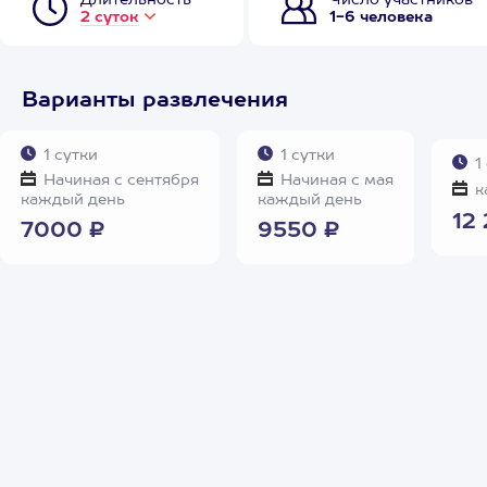
Длительность
Число участников
2 суток
1-6 человека
Варианты развлечения
1 сутки
1 сутки
1
Начиная с сентября
Начиная с мая
к
каждый день
каждый день
12
7000 ₽
9550 ₽