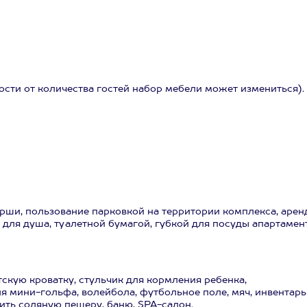
ости от количества гостей набор мебели может измениться).
рши, пользование парковкой на территории комплекса, арен
 для душа, туалетной бумагой, губкой для посуды апартамен
скую кроватку, стульчик для кормления ребенка,
я мини-гольфа, волейбола, футбольное поле, мяч, инвентарь
тить соляную пещеру, баню, SPA-салон.