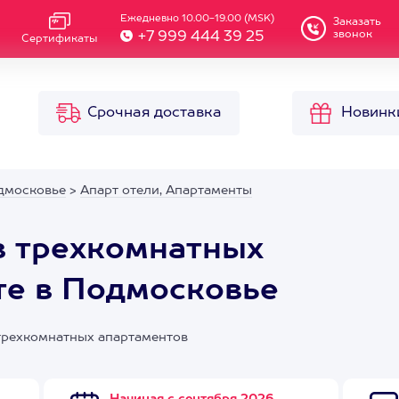
Ежедневно 10.00-19.00 (MSK)
Заказать
звонок
+7 999 444 39 25
Сертификаты
Срочная доставка
Новинк
дмосковье
>
Апарт отели, Апартаменты
в трехкомнатных
те в Подмосковье
 трехкомнатных апартаментов