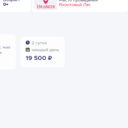
Возраст
Место проведения
0+
Яхонтовый Лес
На карте
2 суток
с мая
каждый день
ь
19 500 ₽