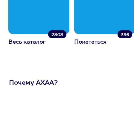
2808
396
Весь каталог
Покататься
Почему АХАА?
Один
сертификат
на любое
развлечение