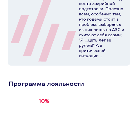
контр аварийной
подготовки. Полезно
всем, особенно тем,
кто годами стоит в
пробках, выбираясь
из них лишь на АЗС и
считают себя асами;
"Я ....цать лет за
рулём!" А в
критической
ситуации
представляют
реальную опасность
для себя, своих
родных и
окружающих. У ребят
Программа лояльности
в Extrim Drive
огромный опыт,
индивидуальный
10%
Получи
кэшбэк за
подход, хорошая база
первую покупку в
и инструкторы -
суперпрофессионалы...
приложении
Пост в facebook.com