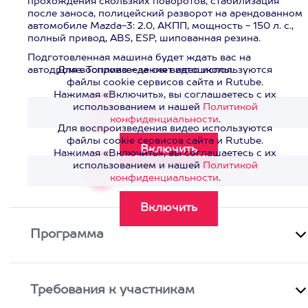
прохождения скользких поворотов, стабилизация
после заноса, полицейский разворот на арендованном
автомобиле Mazda-3: 2.0, АКПП, мощность - 150 л. с.,
полный привод, ABS, ESP, шипованная резина.
Подготовленная машина будет ждать вас на
автодроме. Топливо - за счет автошколы.
Для воспроизведения видео используются
файлы cookie сервисов сайта и Rutube.
Нажимая «Включить», вы соглашаетесь с их
использованием и нашей
Политикой
Смотреть видео
>
конфиденциальности
.
Для воспроизведения видео используются
файлы cookie сервисов сайта и Rutube.
Нажимая «Включить», вы соглашаетесь с их
использованием и нашей
Политикой
Смотреть видео
>
конфиденциальности
.
Программа
Требования к участникам