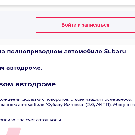
на полноприводном автомобиле Subaru
ом автодроме.
овом автодроме
ождения скользких поворотов, стабилизация после заноса,
ованном автомобиле "Субару Импреза" (2.0, АКПП). Мощность
опливо - за счет автошколы.