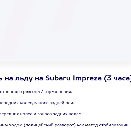
 на льду на Subaru Impreza (3 часа
стренного разгона / торможения.
редних колес, заносе задней оси.
ередних колес и заноса задних колес.
дним ходом (полицейский разворот) как метод стабилизации