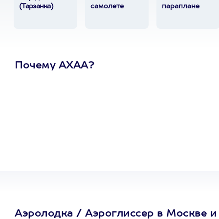
(Тарзанка)
самолете
параплане
Почему АХАА?
Один
сертификат
на любое
развлечение
Аэролодка / Аэроглиссер в Москве и