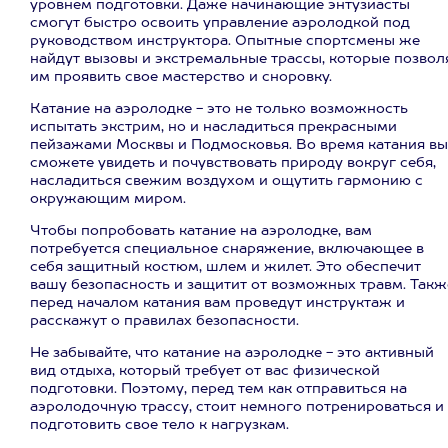
уровнем подготовки. Даже начинающие энтузиасты
смогут быстро освоить управление аэролодкой под
руководством инструктора. Опытные спортсмены же
найдут вызовы и экстремальные трассы, которые позвол
им проявить свое мастерство и сноровку.
Катание на аэролодке - это не только возможность
испытать экстрим, но и насладиться прекрасными
пейзажами Москвы и Подмосковья. Во время катания вы
сможете увидеть и почувствовать природу вокруг себя,
насладиться свежим воздухом и ощутить гармонию с
окружающим миром.
Чтобы попробовать катание на аэролодке, вам
потребуется специальное снаряжение, включающее в
себя защитный костюм, шлем и жилет. Это обеспечит
вашу безопасность и защитит от возможных травм. Такж
перед началом катания вам проведут инструктаж и
расскажут о правилах безопасности.
Не забывайте, что катание на аэролодке - это активный
вид отдыха, который требует от вас физической
подготовки. Поэтому, перед тем как отправиться на
аэролодочную трассу, стоит немного потренироваться и
подготовить свое тело к нагрузкам.