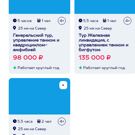
5 часов
1 чел
4+
5,5 часа
1 чел
4+
25 км на Север
25 км на Север
Генеральский тур,
Тур Железная
управление танком и
ликвидация, с
квадроциклом-
управлением танком и
амфибией
бигфутом
98 000 ₽
135 000 ₽
Работает круглый год
Работает круглый год
5,5 часа
2 чел
4+
25 км на Север