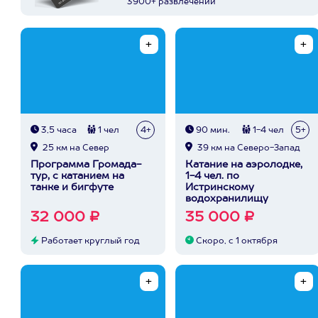
3900+ развлечений
3,5 часа
1 чел
4+
90 мин.
1-4 чел
5+
25 км на Север
39 км на Северо-Запад
Программа Громада-
Катание на аэролодке,
тур, с катанием на
1-4 чел. по
танке и бигфуте
Истринскому
водохранилищу
32 000 ₽
35 000 ₽
Работает круглый год
Скоро, с 1 октября