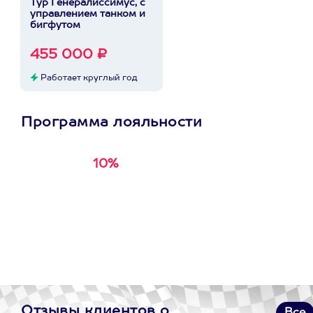
Тур Генералиссимус, с
управлением танком и
бигфутом
455 000 ₽
Работает круглый год
Программа лояльности
10%
Получи
кэшбэк за
первую покупку в
приложении
Отзывы клиентов о