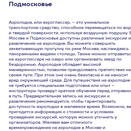
Подмосковье
Аэролодка, или аэроглиссер, – это уникальное
транспортное средство, способное перемещаться по вод
и твердой поверхности, используя воздушную подушку. 
Москве и Подмосковье доступны различные экскурсии и
развлечения на аэролодке. Вы можете совершить
захватывающую прогулку по реке Москва, наслаждаясь
панорамными видами столицы. Также можно отправить
на аэроглиссере на озеро или организовать заезд по
бездорожью. Аэролодка обладает высокой
маневренностью, позволяя преодолевать препятствия на
своем пути. При этом она очень безопасна и не наносит
вред окружающей среде. Для путешествия на аэролодке
не требуется специальная подготовка или опыт –
инструкторы проведут краткое обучение перед отправко
в путь. Предварительная запись на экскурсии и
развлечения рекомендуется, чтобы гарантировать
доступность аэролодки в желаемое время. Возможно, в
пригодится информация о стоимости и условиях
проведения экскурсий, которую можно уточнить у
организаторов. Желаем вам отличного
времяпровождения на аэролодке в Москве и