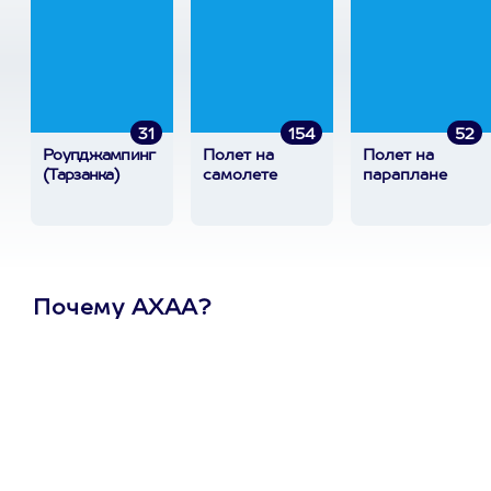
31
154
52
Роупджампинг
Полет на
Полет на
(Тарзанка)
самолете
параплане
Почему АХАА?
Один
сертификат
на любое
развлечение