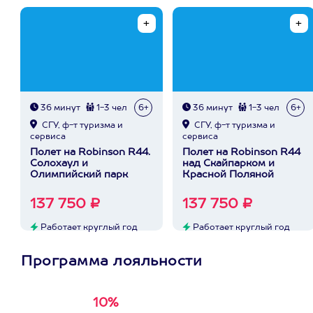
36 минут
1-3 чел
6+
36 минут
1-3 чел
6+
СГУ, ф-т туризма и
СГУ, ф-т туризма и
сервиса
сервиса
Полет на Robinson R44.
Полет на Robinson R44
Солохаул и
над Скайпарком и
Олимпийский парк
Красной Поляной
137 750 ₽
137 750 ₽
Работает круглый год
Работает круглый год
Программа лояльности
10%
Получи
кэшбэк за