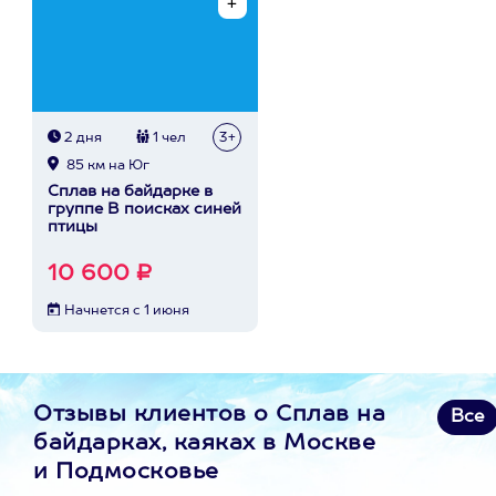
2 дня
1 чел
3+
85 км на Юг
Сплав на байдарке в
группе В поисках синей
птицы
10 600 ₽
Начнется с 1 июня
Отзывы клиентов о Сплав на
Все
байдарках, каяках в Москве
и Подмосковье