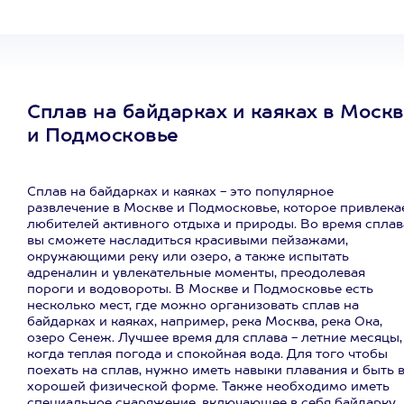
Сплав на байдарках и каяках в Моск
и Подмосковье
Сплав на байдарках и каяках - это популярное
развлечение в Москве и Подмосковье, которое привлека
любителей активного отдыха и природы. Во время сплав
вы сможете насладиться красивыми пейзажами,
окружающими реку или озеро, а также испытать
адреналин и увлекательные моменты, преодолевая
пороги и водовороты. В Москве и Подмосковье есть
несколько мест, где можно организовать сплав на
байдарках и каяках, например, река Москва, река Ока,
озеро Сенеж. Лучшее время для сплава - летние месяцы,
когда теплая погода и спокойная вода. Для того чтобы
поехать на сплав, нужно иметь навыки плавания и быть 
хорошей физической форме. Также необходимо иметь
специальное снаряжение, включающее в себя байдарку