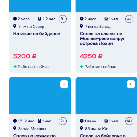
2 часа
1-2 чел
8+
2 часа
1 чел
4+
7 км на Север
7 км на Запад
Катание на байдарке
Сплав на каяках по
Москве-реке вокруг
острова Лохин
3200 ₽
4250 ₽
Работает сейчас
Работает сейчас
1,5-2 час
1 чел
7+
1 день
1 чел
14+
Запад Москвы
85 км на Юг
Сплав на каяках по
Сплав на байдарке в