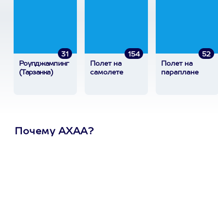
31
154
52
Роупджампинг
Полет на
Полет на
(Тарзанка)
самолете
параплане
Почему АХАА?
Один
сертификат
на любое
развлечение