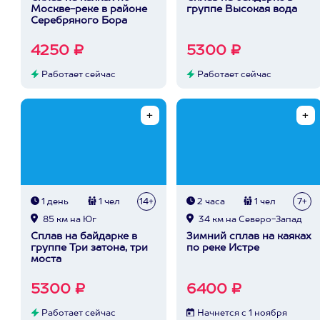
Москве-реке в районе
группе Высокая вода
Серебряного Бора
4250 ₽
5300 ₽
Работает сейчас
Работает сейчас
1 день
1 чел
14+
2 часа
1 чел
7+
85 км на Юг
34 км на Северо-Запад
Сплав на байдарке в
Зимний сплав на каяках
группе Три затона, три
по реке Истре
моста
5300 ₽
6400 ₽
Работает сейчас
Начнется с 1 ноября