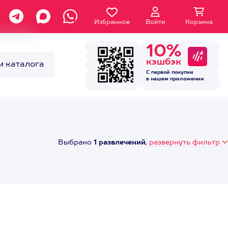
Избранное
Войти
Корзина
10%
кэшбэк
и каталога
С первой покупки
в нашем
приложении
Выбрано
1 развлечений
,
развернуть фильтр