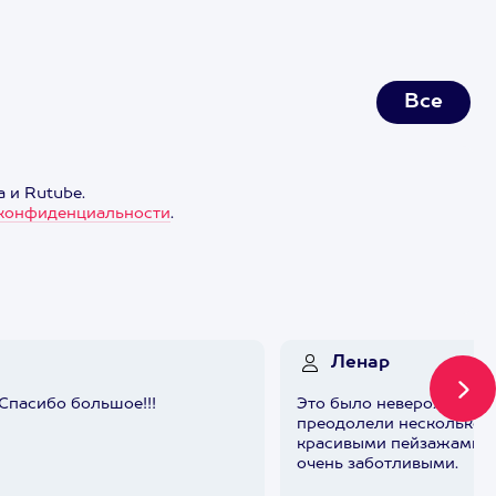
Все
 и Rutube.
конфиденциальности
.
Ленар
 Спасибо большое!!!
Это было невероятно з
преодолели несколько п
красивыми пейзажами в
очень заботливыми.