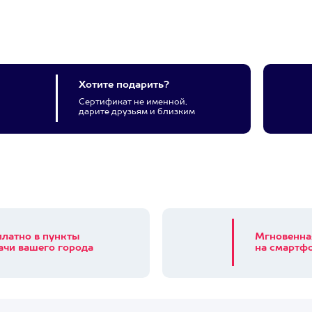
Хотите подарить?
Сертификат не именной,
дарите друзьям и близким
платно в пункты
Мгновенна
ачи вашего города
на смартфо