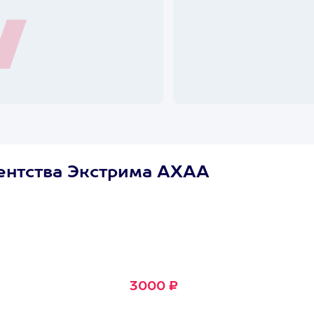
ентства Экстрима АХАА
Сертификат
Маленькое Счастье
Подходит для любого из
600+ развлечений
3000 ₽