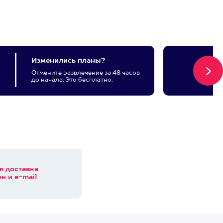
Изменились планы?
Отмените развлечение за 48 часов
до начала. Это бесплатно.
я доставка
н и e-mail