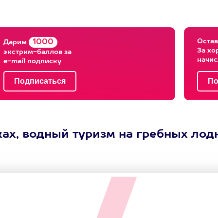
Остав
1000
Дарим
За хо
экстрим-баллов за
начи
e-mail подписку
ках, водный туризм на гребных ло