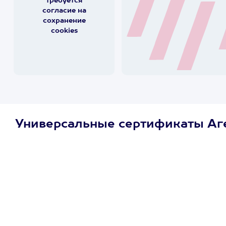
требуется
согласие на
сохранение
cookies
Универсальные сертификаты Аг
Просто подари
сертификат
Пусть владелец сам
выберет развлечение.
3900+ развлечений