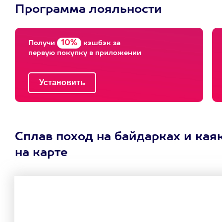
Программа лояльности
10%
Получи
кэшбэк за
первую покупку в приложении
Сплав поход на байдарках и кая
на карте