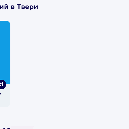
ий в Твери
21
,