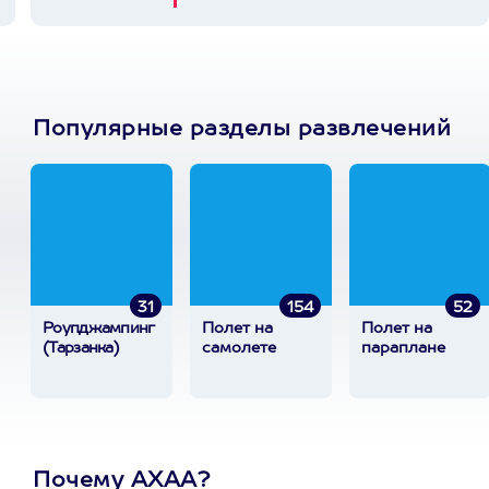
Популярные разделы развлечений
31
154
52
Роупджампинг
Полет на
Полет на
(Тарзанка)
самолете
параплане
Почему АХАА?