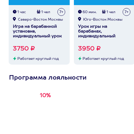
1 час
1 чел
7+
60 мин.
1 чел
7+
Северо-Восток Москвы
Юго-Восток Москвы
Игра на барабанной
Урок игры на
установке,
барабанах,
индивидуальный урок
индивидуальный
3750 ₽
3950 ₽
Работает круглый год
Работает круглый год
Программа лояльности
10%
Получи
кэшбэк за
первую покупку в
приложении