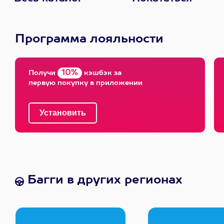
Программа лояльности
10%
Получи
кэшбэк за
первую покупку в приложении
Багги в других регионах