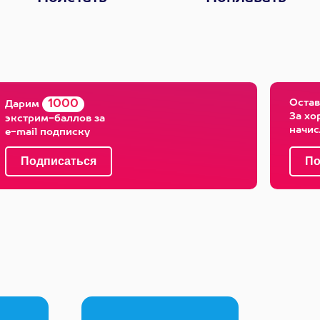
Остав
1000
Дарим
За хо
экстрим-баллов за
начи
e-mail подписку