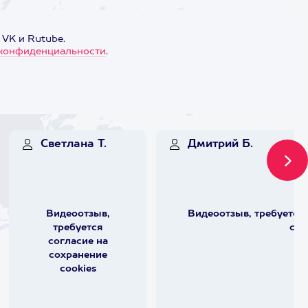
 VK и Rutube.
конфиденциальности
.
Светлана Т.
Дмитрий Б.
Видеоотзыв,
Видеоотзыв, требуется 
требуется
coo
согласие на
сохранение
cookies