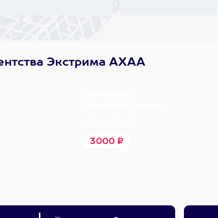
ентства Экстрима АХАА
Сертификат
Маленькое Счастье
Подходит для любого из
600+ развлечений
3000 ₽