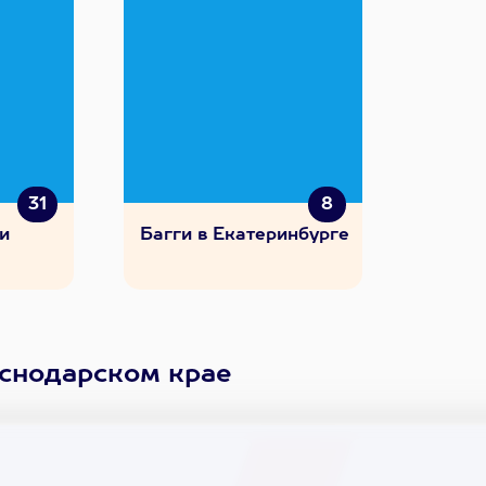
31
8
 и
Багги в Екатеринбурге
аснодарском крае