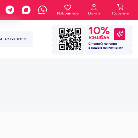
Избранное
Войти
Корзина
10%
кэшбэк
и каталога
С первой покупки
в нашем
приложении