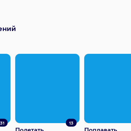
ений
31
13
Полетать
Поплавать