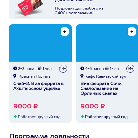
Двойное Счастье
Подходит для любого из
2400+ развлечений
2-3 часа
1 чел
14+
4-6 часов
1 чел
14+
Красная Поляна
кафе Кавказский аул
Скай-2. Виа феррата в
Виа феррата Сочи.
Ахштырском ущелье
Скалолазание на
Орлиных скалах
9000 ₽
9000 ₽
Работает круглый год
Работает круглый год
Программа лояльности