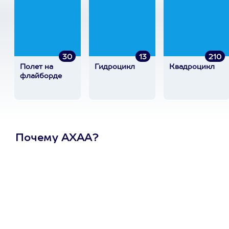
30
13
210
Полет на
Гидроцикл
Квадроцикл
флайборде
Почему АХАА?
Один
сертификат
на любое
развлечение