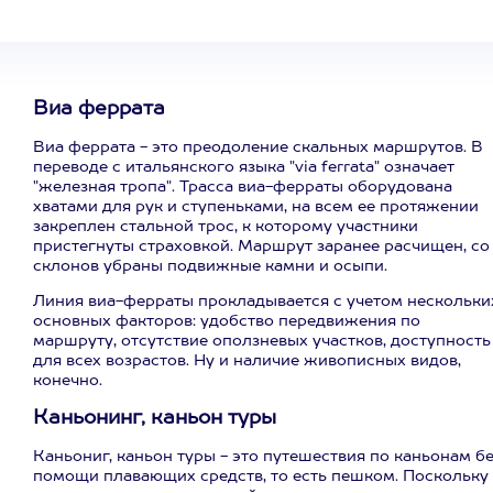
Виа феррата
Виа феррата - это преодоление скальных маршрутов. В
переводе с итальянского языка "via ferrata" означает
"железная тропа". Трасса виа-ферраты оборудована
хватами для рук и ступеньками, на всем ее протяжении
закреплен стальной трос, к которому участники
пристегнуты страховкой. Маршрут заранее расчищен, со
склонов убраны подвижные камни и осыпи.
Линия виа-ферраты прокладывается с учетом нескольки
основных факторов: удобство передвижения по
маршруту, отсутствие оползневых участков, доступность
для всех возрастов. Ну и наличие живописных видов,
конечно.
Каньонинг, каньон туры
Каньониг, каньон туры - это путешествия по каньонам б
помощи плавающих средств, то есть пешком. Поскольку