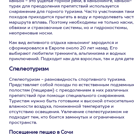
каньон - это ущелье горной реки, в каньонинге, каньон-
турах для преодоления препятствий используется
снаряжение для горного туризма. Часто участникам так
походов приходится прыгать в воду и преодолевать част
маршрута вплавь. Поэтому необходимы не только каски,
обвязки и страховочные системы, но и гидрокостюмы,
неопреновые носки.
Как вид активного отдыха каньонинг зародился и
сформировался в Европе около 20 лет назад. Его
выбирают любители треккинга, альпинизма и водных
приключений. Подходит как для взрослых, так и для дете
Спелеотуризм
Спелеотуризм - разновидность спортивного туризма.
Представляет собой походы по естественным подземны
полостям (пещерам) с преодолением в них различных
препятствий при помощи специального снаряжения.
Туристам нужно быть готовыми к высокой относительн
влажности воздуха, пониженной температуре и
отсутствию освещения. Увлечение спелеотуризмом не
подходит тем, кто боится замкнутых и ограниченных
пространств.
Посещение пещер в Сочи