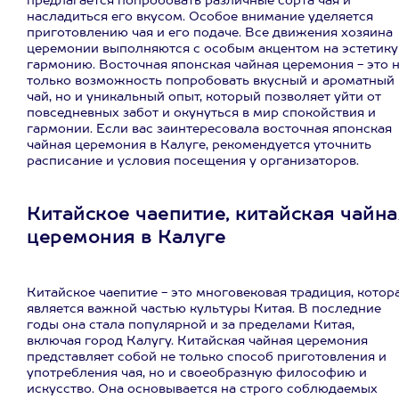
предлагается попробовать различные сорта чая и
насладиться его вкусом. Особое внимание уделяется
приготовлению чая и его подаче. Все движения хозяина
церемонии выполняются с особым акцентом на эстетику
гармонию. Восточная японская чайная церемония - это 
только возможность попробовать вкусный и ароматный
чай, но и уникальный опыт, который позволяет уйти от
повседневных забот и окунуться в мир спокойствия и
гармонии. Если вас заинтересовала восточная японская
чайная церемония в Калуге, рекомендуется уточнить
расписание и условия посещения у организаторов.
Китайское чаепитие, китайская чайна
церемония в Калуге
Китайское чаепитие - это многовековая традиция, котор
является важной частью культуры Китая. В последние
годы она стала популярной и за пределами Китая,
включая город Калугу. Китайская чайная церемония
представляет собой не только способ приготовления и
употребления чая, но и своеобразную философию и
искусство. Она основывается на строго соблюдаемых