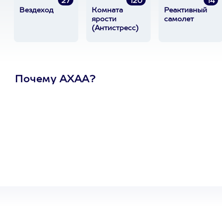
27
120
14
Вездеход
Комната
Реактивный
ярости
самолет
(Антистресс)
Почему АХАА?
Один
сертификат
на любое
развлечение