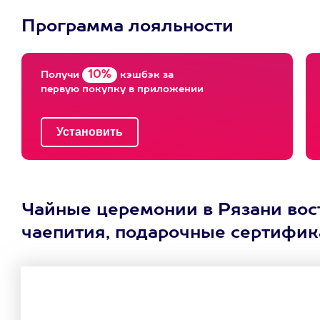
Программа лояльности
10%
Получи
кэшбэк за
первую покупку в приложении
Чайные церемонии в Рязани вост
чаепития, подарочные сертифик