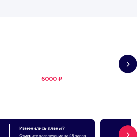
Сертификат
Большое Счастье
Подходит для любого из
1500+ развлечений
6000 ₽
Изменились планы?
Отмените развлечение за 48 часов