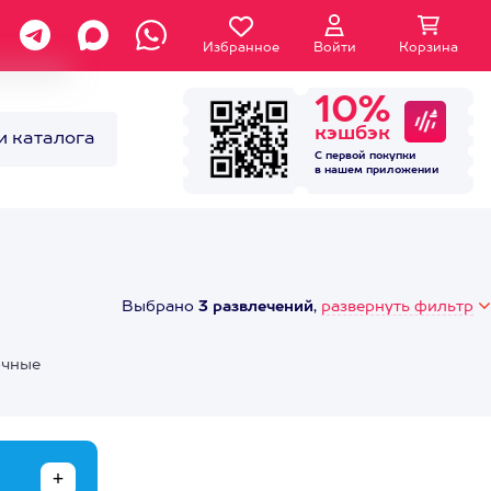
Избранное
Войти
Корзина
10%
кэшбэк
и каталога
С первой покупки
в нашем
приложении
Выбрано
3 развлечений
,
развернуть фильтр
очные