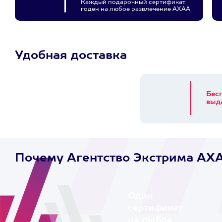
Каждый подарочный сертификат
годен на любое развлечение АХАА
Удобная доставка
Бес
выд
Почему Агентство Экстрима AX
Один
сертификат
на любое