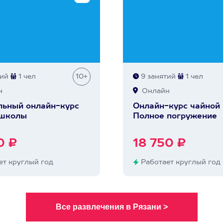
тий
1 чел
10+
9 занятий
1 чел
н
Онлайн
ьный онлайн-курс
Онлайн-курс чайной
 школы
Полное погружение
0 ₽
18 750 ₽
т круглый год
Работает круглый год