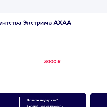
ентства Экстрима АХАА
Сертификат
Маленькое Счастье
Подходит для любого из
600+ развлечений
3000 ₽
Хотите подарить?
Сертификат не именной,