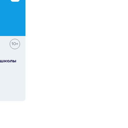
10+
 школы