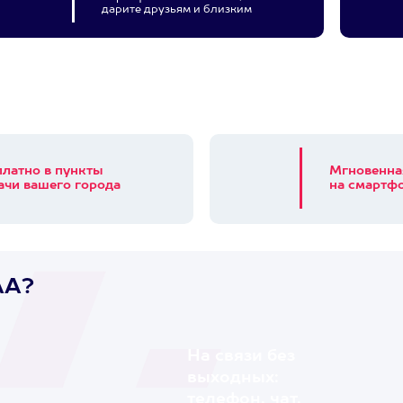
дарите друзьям и близким
платно в пункты
Мгновенна
ачи вашего города
на смартфо
AA?
На связи без
выходных:
телефон, чат,