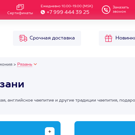
Ежедневно 10.00-19.00 (MSK)
Заказать
звонок
+7 999 444 39 25
Сертификаты
Срочная доставка
Новинк
мония
>
Рязань
зани
кая, английское чаепитие и другие традиции чаепития, подар