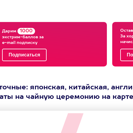
Остав
1000
Дарим
За хо
экстрим-баллов за
начи
e-mail подписку
очные: японская, китайская, англ
аты на чайную церемонию на карт