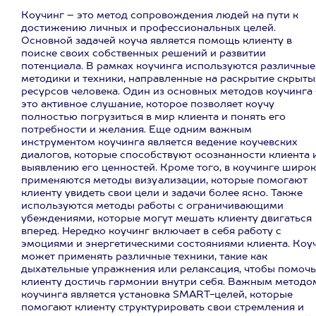
Коучинг – это метод сопровождения людей на пути к
достижению личных и профессиональных целей.
Основной задачей коуча является помощь клиенту в
поиске своих собственных решений и развитии
потенциала. В рамках коучинга используются различные
методики и техники, направленные на раскрытие скрыты
ресурсов человека. Один из основных методов коучинга
это активное слушание, которое позволяет коучу
полностью погрузиться в мир клиента и понять его
потребности и желания. Еще одним важным
инструментом коучинга является ведение коучевских
диалогов, которые способствуют осознанности клиента 
выявлению его ценностей. Кроме того, в коучинге широ
применяются методы визуализации, которые помогают
клиенту увидеть свои цели и задачи более ясно. Также
используются методы работы с ограничивающими
убеждениями, которые могут мешать клиенту двигаться
вперед. Нередко коучинг включает в себя работу с
эмоциями и энергетическими состояниями клиента. Коу
может применять различные техники, такие как
дыхательные упражнения или релаксация, чтобы помочь
клиенту достичь гармонии внутри себя. Важным методо
коучинга является установка SMART-целей, которые
помогают клиенту структурировать свои стремления и