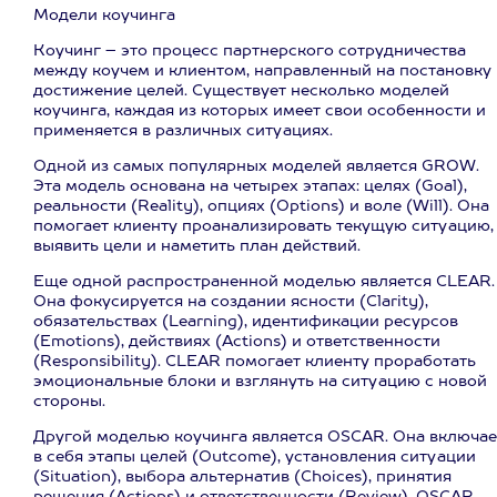
Модели коучинга
Коучинг – это процесс партнерского сотрудничества
между коучем и клиентом, направленный на постановку 
достижение целей. Существует несколько моделей
коучинга, каждая из которых имеет свои особенности и
применяется в различных ситуациях.
Одной из самых популярных моделей является GROW.
Эта модель основана на четырех этапах: целях (Goal),
реальности (Reality), опциях (Options) и воле (Will). Она
помогает клиенту проанализировать текущую ситуацию,
выявить цели и наметить план действий.
Еще одной распространенной моделью является CLEAR.
Она фокусируется на создании ясности (Clarity),
обязательствах (Learning), идентификации ресурсов
(Emotions), действиях (Actions) и ответственности
(Responsibility). CLEAR помогает клиенту проработать
эмоциональные блоки и взглянуть на ситуацию с новой
стороны.
Другой моделью коучинга является OSCAR. Она включае
в себя этапы целей (Outcome), установления ситуации
(Situation), выбора альтернатив (Choices), принятия