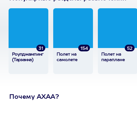
31
154
52
Роупджампинг
Полет на
Полет на
(Тарзанка)
самолете
параплане
Почему АХАА?
Один
сертификат