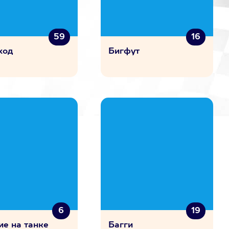
59
16
ход
Бигфут
6
19
ие на танке
Багги