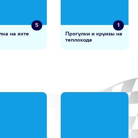
5
1
лка на яхте
Прогулки и круизы на
теплоходе