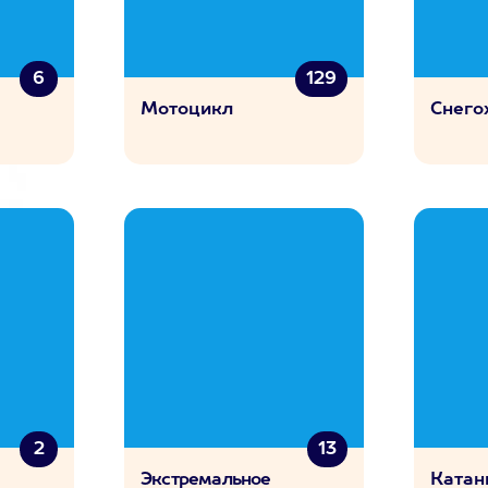
6
129
Мотоцикл
Снего
2
13
Экстремальное
Катан