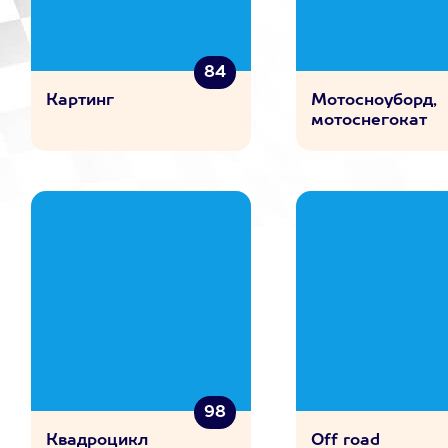
84
Картинг
Мотосноуборд,
мотоснегокат
98
Квадроцикл
Off road