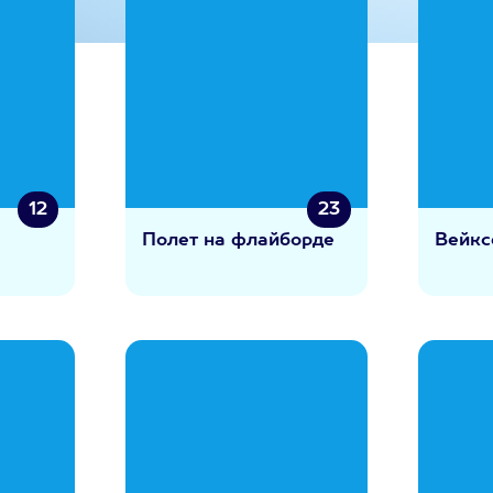
12
23
Полет на флайборде
Вейкс