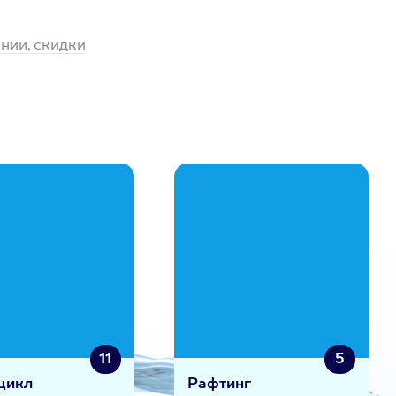
нии, скидки
11
5
цикл
Рафтинг