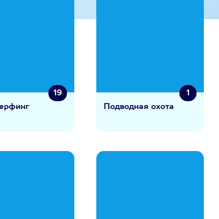
19
1
ерфинг
Подводная охота