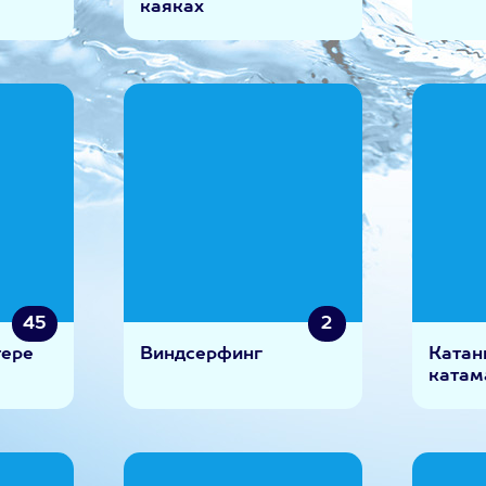
каяках
45
2
тере
Виндсерфинг
Катан
катам