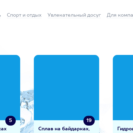
ь
Спорт и отдых
Увлекательный досуг
Для компа
5
19
ках
Сплав на байдарках,
Гидро