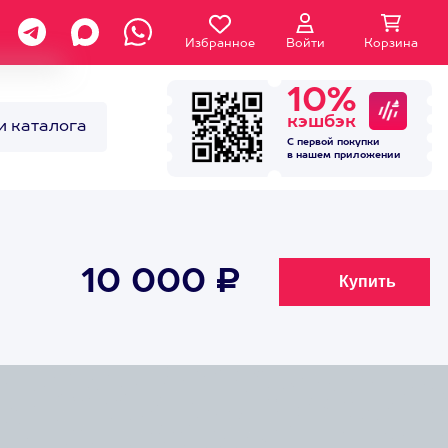
Избранное
Войти
Корзина
10%
кэшбэк
и каталога
С первой покупки
в нашем
приложении
10 000 ₽