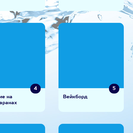
4
5
ие на
Вейкборд
аранах