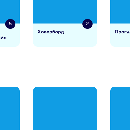
5
2
Ховерборд
Прогу
ойл