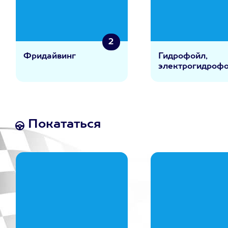
2
Фридайвинг
Гидрофойл,
электрогидроф
Покататься