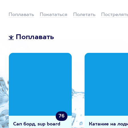
Поплавать
Покататься
Полетать
Пострелят
Поплавать
76
Сап борд, sup board
Катание на лод