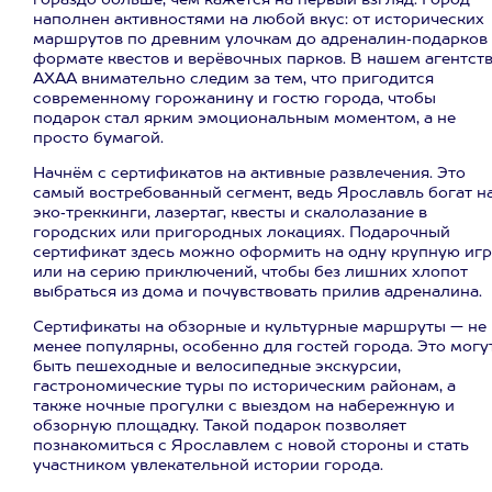
гораздо больше, чем кажется на первый взгляд. Город
наполнен активностями на любой вкус: от исторических
маршрутов по древним улочкам до адреналин‑подарков 
формате квестов и верёвочных парков. В нашем агентст
АХАА внимательно следим за тем, что пригодится
современному горожанину и гостю города, чтобы
подарок стал ярким эмоциональным моментом, а не
просто бумагой.
Начнём с сертификатов на активные развлечения. Это
самый востребованный сегмент, ведь Ярославль богат н
эко‑треккинги, лазертаг, квесты и скалолазание в
городских или пригородных локациях. Подарочный
сертификат здесь можно оформить на одну крупную игр
или на серию приключений, чтобы без лишних хлопот
выбраться из дома и почувствовать прилив адреналина.
Сертификаты на обзорные и культурные маршруты — не
менее популярны, особенно для гостей города. Это могу
быть пешеходные и велосипедные экскурсии,
гастрономические туры по историческим районам, а
также ночные прогулки с выездом на набережную и
обзорную площадку. Такой подарок позволяет
познакомиться с Ярославлем с новой стороны и стать
участником увлекательной истории города.