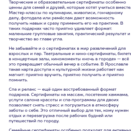
Творческие и образовательные сертификаты особенно
ценны для семей и друзей, которые хотят учиться вместе
Мастер‑классы по кулинарии, живописи, гончарному
делу, фотодела или ремёслам дают возможность
получить навык и сразу применить его на практике. В
таких подарках часто приятно удивляет формат:
маленькие групповые занятия, практический результат и
творчество во главе угла.
Не забывайте и о сертификатах в мир развлечений для
взрослых и пар. Театральные и кино‑сертификаты, билет
в концертные залы, киномоменты «ночь в городе» — всё
это превращает обычный вечер в событие. В Ярославле
такая карта доступа к культурной жизни работает как
магнит: приятно вручить, приятно получить и приятно
помнить.
Спа и релакс — ещё один востребованный формат
подарков. Сертификаты на массаж, посетение хаммама,
услуги салона красоты и спа‑программы для двоих
позволяют снять стресс и погрузиться в атмосферу
заботы о себе. Это отличный выбор для тех, кому нужен
отдых и перезагрузка после рабочих будней или
путешествий по городу.
Семейные сертификаты особенно подходят для активны