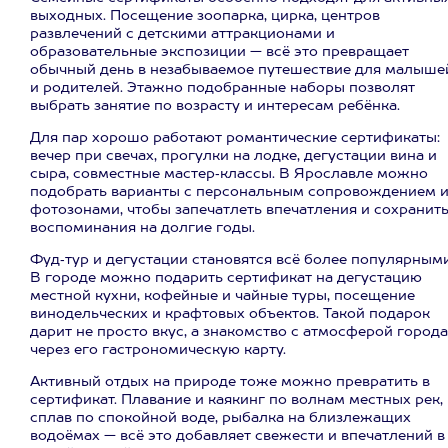
выходных. Посещение зоопарка, цирка, центров
развлечений с детскими аттракционами и
образовательные экспозиции — всё это превращает
обычный день в незабываемое путешествие для малыше
и родителей. Этажно подобранные наборы позволят
выбрать занятие по возрасту и интересам ребёнка.
Для пар хорошо работают романтические сертификаты:
вечер при свечах, прогулки на лодке, дегустации вина и
сыра, совместные мастер‑классы. В Ярославле можно
подобрать варианты с персональным сопровождением 
фотозонами, чтобы запечатлеть впечатления и сохранит
воспоминания на долгие годы.
Фуд‑тур и дегустации становятся всё более популярными
В городе можно подарить сертификат на дегустацию
местной кухни, кофейные и чайные туры, посещение
винодельческих и крафтовых объектов. Такой подарок
дарит не просто вкус, а знакомство с атмосферой города
через его гастрономическую карту.
Активный отдых на природе тоже можно превратить в
сертификат. Плавание и каякинг по волнам местных рек,
сплав по спокойной воде, рыбалка на близлежащих
водоёмах — всё это добавляет свежести и впечатлений в