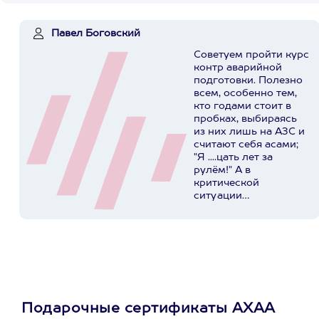
Павел Боговский
Советуем пройти курс
контр аварийной
подготовки. Полезно
всем, особенно тем,
кто годами стоит в
пробках, выбираясь
из них лишь на АЗС и
считают себя асами;
"Я ....цать лет за
рулём!" А в
критической
ситуации
представляют
реальную опасность
для себя, своих
родных и
окружающих. У ребят
в Extrim Drive
огромный опыт,
индивидуальный
Подарочные сертификаты АХАА
подход, хорошая база