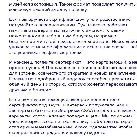
музейная экспозиция. Такой формат позволяет получить
максимум эмоций за одну покупку.
Если вы вручаете сертификат другу или родственнику,
подумайте о персонализации. Лучше всего работают
памятные подарочные карточки с именем, тёплыми
пожеланиями и небольшим бонусом, например
бесплатной минутой в развлекательной зоне. Небольшая
упаковка, стильное оформление и искренние слова — вс
это усиливает эффект сюрприза.
И наконец, помните: сертификат — это карта эмоций, а н
просто купон. В Ярославле он отлично работает как пов
для встречи, совместного открытия и новых впечатлений
Правильно подобранный подарок способен превратить
обычный день в историю, которую хочется пересказыват
друзьям и близким.
Если вам нужна помощь с выбором конкретного
сертификата под вкусы и интересы получателя, наши
эксперты в Агентстве Экстрима АХАА готовы подсказать
варианты, которые точно попадут в цель. Мы поможем
учесть возраст, сезон и настроение, чтобы ваш подарок
стал ярким и незабываемым. Ахаха, сделаем так, чтобы
сюрприз принес радость и улыбку надолго.