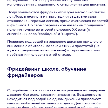
Фридайвинг - это погружение на глубину без
использования специального снаряжения для дыхания.
Люди занимаются фридайвингом уже несколько тысяч
лет. Ловцы жемчуга и ныряльщики за дарами моря
становились героями легенд, приключенческих повестей
и фильмов. Но свое современное название фридайвинг
получил только во второй половине ХХ века (от
английских слов "свободно" и "нырять").
Плавание под водой на задержке дыхания привлекло
внимание любителей морской стихии простотой (не
нужно специальное снаряжение) и гармоничностью
пребывания человека в этой стихии.
Фридайвинг школа, обучение
фридайверов
Фридайвинг - это спортивное погружение на задержке
дыхания без использования акваланга. Возможность
находиться под водой на одном дыхании привлекает
многих любителей активного отдыха. Для того чтобы
освоить фридайвинг, необходимо пройти обучение в