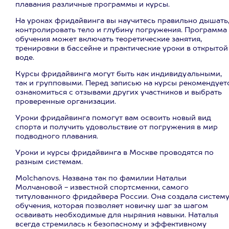
плавания различные программы и курсы.
На уроках фридайвинга вы научитесь правильно дышать
контролировать тело и глубину погружения. Программа
обучения может включать теоретические занятия,
тренировки в бассейне и практические уроки в открытой
воде.
Курсы фридайвинга могут быть как индивидуальными,
так и групповыми. Перед записью на курсы рекомендует
ознакомиться с отзывами других участников и выбрать
проверенные организации.
Уроки фридайвинга помогут вам освоить новый вид
спорта и получить удовольствие от погружения в мир
подводного плавания.
Уроки и курсы фридайвинга в Москве проводятся по
разным системам.
Molchanovs. Названа так по фамилии Натальи
Молчановой - известной спортсменки, самого
титулованного фридайвера России. Она создала систем
обучения, которая позволяет новичку шаг за шагом
осваивать необходимые для ныряния навыки. Наталья
всегда стремилась к безопасному и эффективному