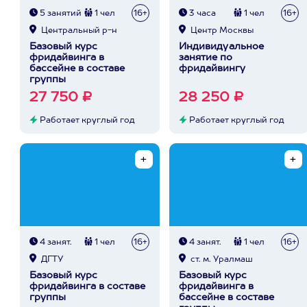
5 занятий
1 чел
16+
3 часа
1 чел
16+
Центральный р-н
Центр Москвы
Базовый курс
Индивидуальное
фридайвинга в
занятие по
бассейне в составе
фридайвингу
группы
27 750 ₽
28 250 ₽
Работает круглый год
Работает круглый год
4 занят.
1 чел
16+
4 занят.
1 чел
16+
ДГТУ
ст. м. Уралмаш
Базовый курс
Базовый курс
фридайвинга в составе
фридайвинга в
группы
бассейне в составе