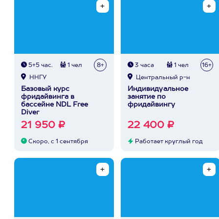
5+5 час.
1 чел
8+
3 часа
1 чел
16+
ННГУ
Центральный р-н
Базовый курс
Индивидуальное
фридайвинга в
занятие по
бассейне NDL Free
фридайвингу
Diver
21 950 ₽
22 400 ₽
Скоро, с 1 сентября
Работает круглый год