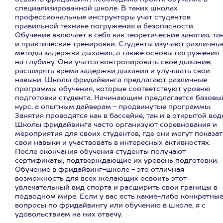
специализированной школе. В таких школах
профессиональные инструкторы учат студентов
правильной технике погружения и безопасности.
Обучение включает в себя как теоретические занятия, та
и практические тренировки. Студенты изучают различны
методы задержки дыхания, а также основы погружения
на глубину. Они учатся контролировать свое дыхание,
расширять время задержки дыхания и улучшать свои
навыки. Школы фридайвинга предлагают различные
программы обучения, которые соответствуют уровню
подготовки студента. Начинающим предлагается базовы
курс, а опытным дайверам - продвинутые программы.
Занятия проводятся как в бассейне, так и в открытой вод
Школы фридайвинга часто организуют соревнования и
мероприятия для своих студентов, где они могут показат
свои навыки и участвовать в интересных активностях.
После окончания обучения студенты получают
сертификаты, подтверждающие их уровень подготовки.
Обучение в фридайвинг-школе - это отличная
возможность для всех желающих освоить этот
увлекательный вид спорта и расширить свои границы в
подводном мире. Если у вас есть какие-либо конкретны
вопросы по фридайвингу или обучению в школе, я с
удовольствием на них отвечу.