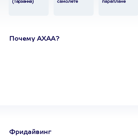
(Тарзанка)
самолете
параплане
Почему АХАА?
Один
сертификат
на любое
развлечение
Фридайвинг