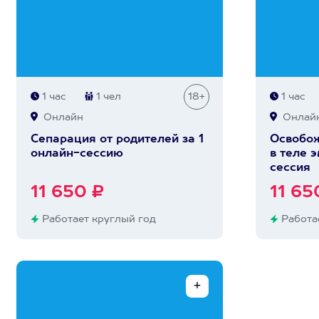
1 час
1 чел
18+
1 час
Онлайн
Онлай
Сепарация от родителей за 1
Освобож
онлайн-сессию
в теле 
сессия
11 650 ₽
11 65
Работает круглый год
Работае