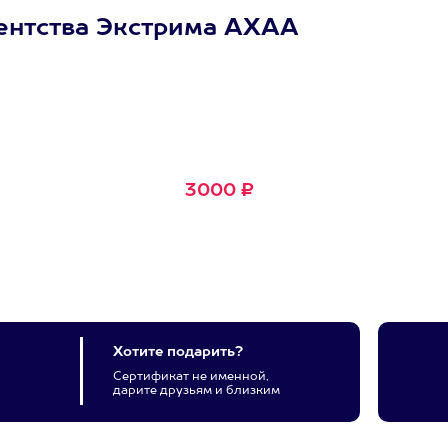
ентства Экстрима АХАА
Сертификат
Маленькое Счастье
Подходит для любого из
600+ развлечений
3000 ₽
Хотите подарить?
Сертификат не именной,
дарите друзьям и близким