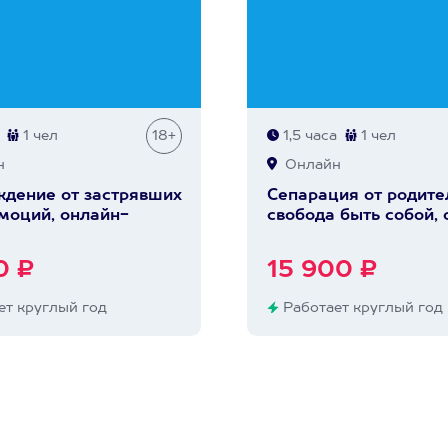
1 чел
18+
1,5 часа
1 чел
н
Онлайн
дение от застрявших
Сепарация от родите
эмоций, онлайн-
свобода быть собой,
0 ₽
15 900 ₽
т круглый год
Работает круглый год