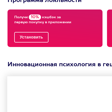
Программа лояльности
10%
Получи
кэшбэк за
первую покупку в приложении
Инновационная психология в геш