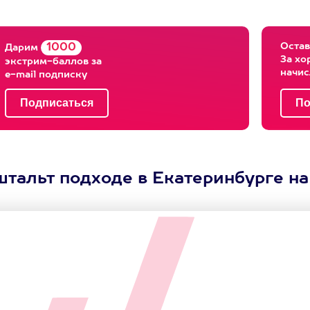
Остав
1000
Дарим
За хо
экстрим-баллов за
начи
e-mail подписку
тальт подходе в Екатеринбурге на