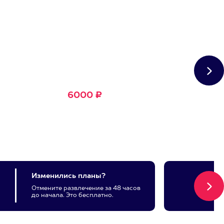
Сертификат
Большое Счастье
Подходит для любого из
1500+ развлечений
6000 ₽
Изменились планы?
Отмените развлечение за 48 часов
до начала. Это бесплатно.