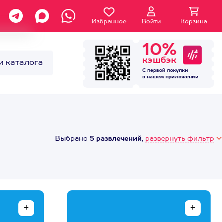
Избранное
Войти
Корзина
10%
кэшбэк
и каталога
С первой покупки
в нашем
приложении
Выбрано
5 развлечений
,
развернуть фильтр