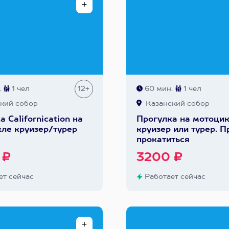
.
1 чел
12+
60 мин.
1 чел
кий собор
Казанский собор
 Сalifornication на
Прогулка на мотоци
ле круизер/турер
круизер или турер. П
прокатиться
 ₽
3200 ₽
т сейчас
Работает сейчас