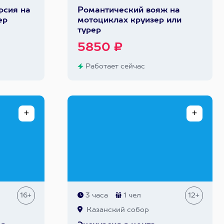
рсия на
Романтический вояж на
ер
мотоциклах круизер или
турер
5850 ₽
Работает сейчас
16+
3 часа
1 чел
12+
Казанский собор