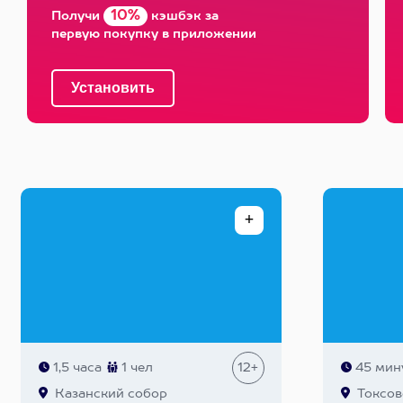
10%
Получи
кэшбэк за
первую покупку в приложении
1,5 часа
1 чел
12+
45 мин
Казанский собор
Токсов