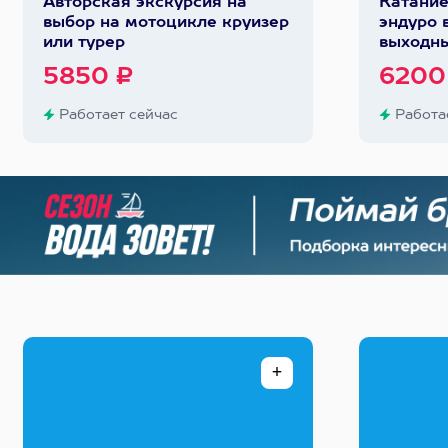
Авторская экскурсия на
Катание
выбор на мотоцикле круизер
эндуро 
или турер
выходн
5850 ₽
6200
Работает сейчас
Работае