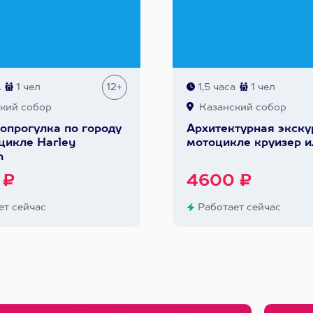
.
1 чел
12+
1,5 часа
1 чел
кий собор
Казанский собор
опрогулка по городу
Архитектурная экску
цикле Harley
мотоцикле круизер и
n
 ₽
4600 ₽
т сейчас
Работает сейчас