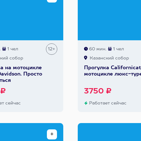
.
1 чел
12+
60 мин.
1 чел
кий собор
Казанский собор
а на мотоцикле
Прогулка Сalifornicat
Davidson. Просто
мотоцикле люкс-тур
ться
 ₽
3750 ₽
т сейчас
Работает сейчас