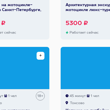
 на мотоцикле-
Архитектурная экску
в Санкт-Петербурге,
мотоцикле люкс-тур
 ₽
5300 ₽
т сейчас
Работает сейчас
ут
1 чел
18+
45 минут
1 чел
о
Токсово