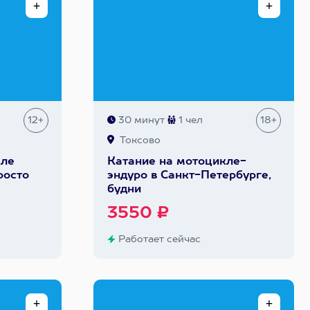
12+
30 минут
1 чел
18+
Токсово
кле
Катание на мотоцикле-
росто
эндуро в Санкт-Петербурге,
будни
3550 ₽
Работает сейчас