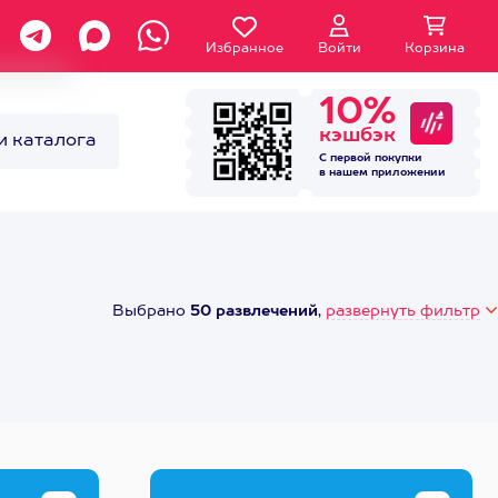
Избранное
Войти
Корзина
10%
кэшбэк
и каталога
С первой покупки
в нашем
приложении
Выбрано
50 развлечений
,
развернуть фильтр