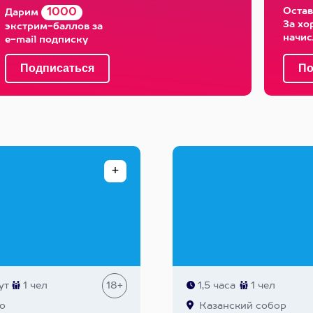
Остав
1000
Дарим
За хо
экстрим-баллов за
начи
e-mail подписку
ут
1 чел
18+
1,5 часа
1 чел
о
Казанский собор